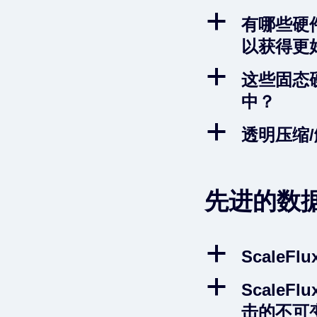
a
有哪些硬
以获得更
a
这些固态
中？
a
透明压缩/
先进的数
a
Scale
a
Scale
击的不可