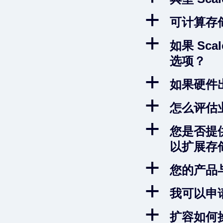
a
可计算存储
a
如果 Sc
选项？
a
如果硬件
a
怎么评估
a
您是否提
以扩展存
a
您的产品
a
我可以申
a
扩容如何