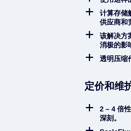
a
计算存储
供应商和
a
该解决方
消极的影
a
透明压缩
定价和维
a
2 – 4 
深刻。
a