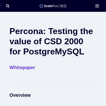
Skip
to
content
Percona: Testing the
value of CSD 2000
for PostgreMySQL
Whitepaper
Overview