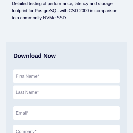
Detailed testing of performance, latency and storage
footprint for PostgreSQL with CSD 2000 in comparison
to a commodity NVMe SSD.
Download Now
N
a
m
e
(
R
E
e
m
q
a
C
u
i