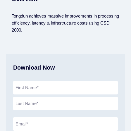
Tongdun achieves massive improvements in processing
efficiency, latency & infrastructure costs using CSD
2000.
Download Now
N
a
m
e
(
R
E
e
m