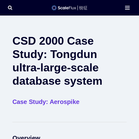
Skip
to
content
CSD 2000 Case
Study: Tongdun
ultra-large-scale
database system
Case Study: Aerospike
Overview