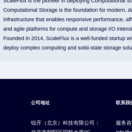
ScaleFlux is the pioneer in deploying Computational St
Computational Storage is the foundation for modern, d
infrastructure that enables responsive performance, aff
and agile platforms for compute and storage I/O intensi
Founded in 2014, ScaleFlux is a well-funded startup wi
deploy complex computing and solid-state storage solu
公司地址
联系我
锐开（北京）科技有限公司：
服务咨