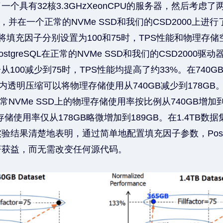
个具有32核3.3GHzXeonCPU的服务器，然后考虑
TB，并在一个正常的NVMe SSD和我们的CSD2000上进
将填充因子分别设置为100和75时，TPS性能和物理存
stgreSQL在正常的NVMe SSD和我们的CSD2000驱
从100减少到75时，TPS性能均提高了约33%。在740
储内透明压缩可以将物理存储使用从740GB减少到178G
正常NVMe SSD上的物理存储使用率按比例从740GB增加到
理存储使用率仅从178GB略微增加到189GB。在1.4TB
验结果清楚地表明，通过简单地配置填充因子参数，Postg
著获益，而无需改变任何源代码。