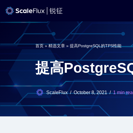
Skip
to
content
首页
»
精选文章
»
提高PostgreSQL的TPS性能
提高Postgre
ScaleFlux
October 8, 2021
1 min re