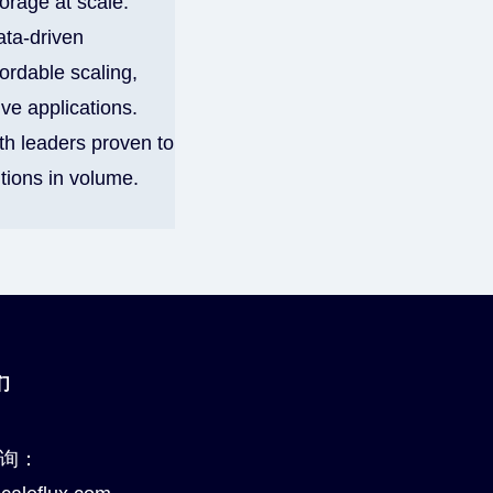
orage at scale.
ata-driven
ordable scaling,
ve applications.
th leaders proven to
tions in volume.
们
询：